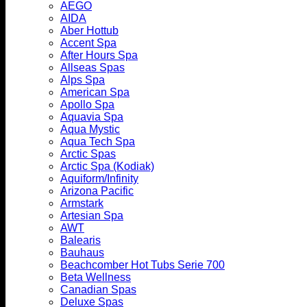
AEGO
AIDA
Aber Hottub
Accent Spa
After Hours Spa
Allseas Spas
Alps Spa
American Spa
Apollo Spa
Aquavia Spa
Aqua Mystic
Aqua Tech Spa
Arctic Spas
Arctic Spa (Kodiak)
Aquiform/Infinity
Arizona Pacific
Armstark
Artesian Spa
AWT
Balearis
Bauhaus
Beachcomber Hot Tubs Serie 700
Beta Wellness
Canadian Spas
Deluxe Spas