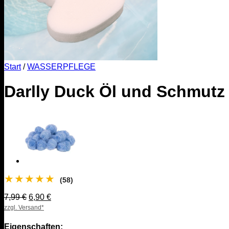
Start
/
WASSERPFLEGE
Darlly Duck Öl und Schmutz
★
★
★
★
★
(58)
Ursprünglicher
Aktueller
7,99
€
6,90
€
Preis
Preis
zzgl. Versand*
war:
ist:
7,99 €
6,90 €.
Eigenschaften: