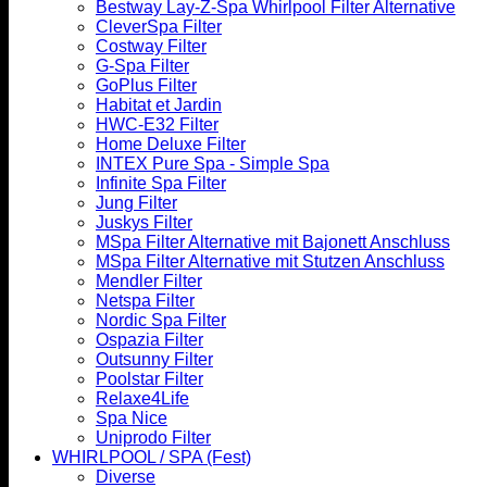
Bestway Lay-Z-Spa Whirlpool Filter Alternative
CleverSpa Filter
Costway Filter
G-Spa Filter
GoPlus Filter
Habitat et Jardin
HWC-E32 Filter
Home Deluxe Filter
INTEX Pure Spa - Simple Spa
Infinite Spa Filter
Jung Filter
Juskys Filter
MSpa Filter Alternative mit Bajonett Anschluss
MSpa Filter Alternative mit Stutzen Anschluss
Mendler Filter
Netspa Filter
Nordic Spa Filter
Ospazia Filter
Outsunny Filter
Poolstar Filter
Relaxe4Life
Spa Nice
Uniprodo Filter
WHIRLPOOL / SPA (Fest)
Diverse