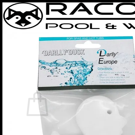
Zum
Inhalt
springen
Suchen
nach:
Anmelden
Warenkorb /
0,00
€
0
Es befinden sich keine Produkte im Warenkorb.
Zurück zum Shop