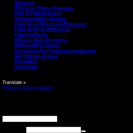
Über uns
Whirlpool Pflege Ratgeber
Hilfe & Filteranfragen
Whirlpoolfilter reinigen
Filter für aufblasbare Whirlpools
Filter für feste Whirlpools
Filter für Pools
Wasserpflege Produkte
Wasserpflege Guide
Racoonworks Produktvorstellungen
Rechtliches & Infos
Anmelden
Newsletter
Translate »
Widerruf online erklären
Anmelden
Erforderlich
Benutzername oder E-Mail-Adresse
*
Erforderlich
Passwort
*