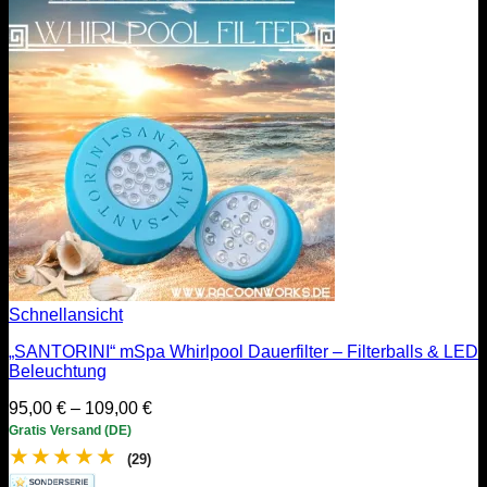
Schnellansicht
„SANTORINI“ mSpa Whirlpool Dauerfilter – Filterballs & LED
Beleuchtung
Preisspanne:
95,00
€
–
109,00
€
95,00 €
Gratis Versand (DE)
bis
★
★
★
★
★
(29)
109,00 €