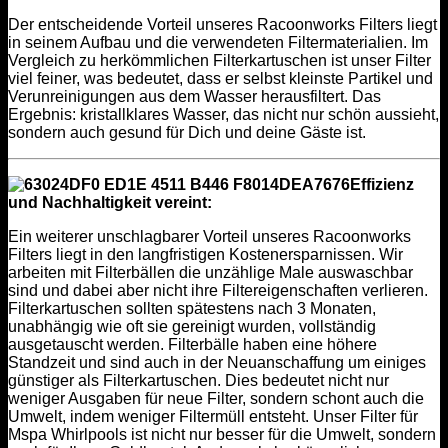
Der entscheidende Vorteil unseres Racoonworks Filters liegt
in seinem Aufbau und die verwendeten Filtermaterialien. Im
Vergleich zu herkömmlichen Filterkartuschen ist unser Filter
viel feiner, was bedeutet, dass er selbst kleinste Partikel und
Verunreinigungen aus dem Wasser herausfiltert. Das
Ergebnis: kristallklares Wasser, das nicht nur schön aussieht,
sondern auch gesund für Dich und deine Gäste ist.
Effizienz
und Nachhaltigkeit vereint:
Ein weiterer unschlagbarer Vorteil unseres Racoonworks
Filters liegt in den langfristigen Kostenersparnissen. Wir
arbeiten mit Filterbällen die unzählige Male auswaschbar
sind und dabei aber nicht ihre Filtereigenschaften verlieren.
Filterkartuschen sollten spätestens nach 3 Monaten,
unabhängig wie oft sie gereinigt wurden, vollständig
ausgetauscht werden. Filterbälle haben eine höhere
Standzeit und sind auch in der Neuanschaffung um einiges
günstiger als Filterkartuschen. Dies bedeutet nicht nur
weniger Ausgaben für neue Filter, sondern schont auch die
Umwelt, indem weniger Filtermüll entsteht. Unser Filter für
Mspa Whirlpools ist nicht nur besser für die Umwelt, sondern