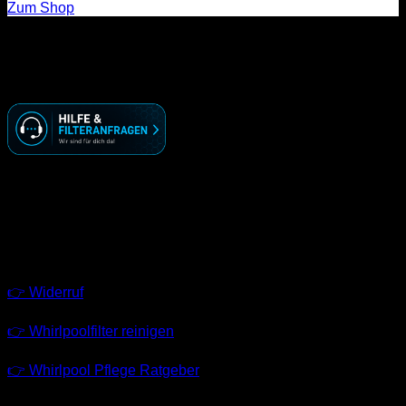
Zum Shop
KONTAKT
☏ ( 030 ) 74 69 70 09
🖂 info@racoonworks.de
GESCHÄFTSZEITEN
Montag – Freitag
09:00 – 18:00 Uhr
LINKS
👉 Widerruf
👉 Whirlpoolfilter reinigen
👉 Whirlpool Pflege Ratgeber