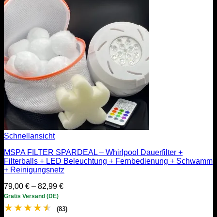
Schnellansicht
MSPA FILTER SPARDEAL – Whirlpool Dauerfilter +
Filterballs + LED Beleuchtung + Fernbedienung + Schwamm
+ Reinigungsnetz
Preisspanne:
79,00
€
–
82,99
€
79,00 €
Gratis Versand (DE)
bis
★
★
★
★
★
(83)
82,99 €