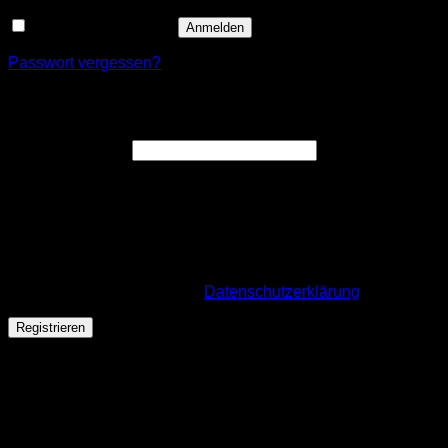
Angemeldet bleiben
Anmelden
Passwort vergessen?
Registrieren
Erforderlich
E-Mail-Adresse
*
Ein Link zum Erstellen eines neuen Passworts wird an deine
E-Mail-Adresse gesendet.
Wir verwenden deine personenbezogenen Daten, um deine
Bestellung durchführen zu können, eine möglichst gute
Benutzererfahrung auf dieser Website zu ermöglichen. Für
mehr Infos besuche unsere
Datenschutzerklärung
.
Registrieren