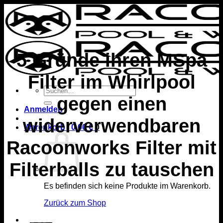
Zum
Inhalt
springen
5 Gründe ihren MSpa
Filter im Whirlpool
Suchen
gegen einen
nach:
Anmelden
widerverwendbaren
Warenkorb /
0,00
€
0
Racoonworks Filter mit
Filterballs zu tauschen
Es befinden sich keine Produkte im Warenkorb.
Zurück zum Shop