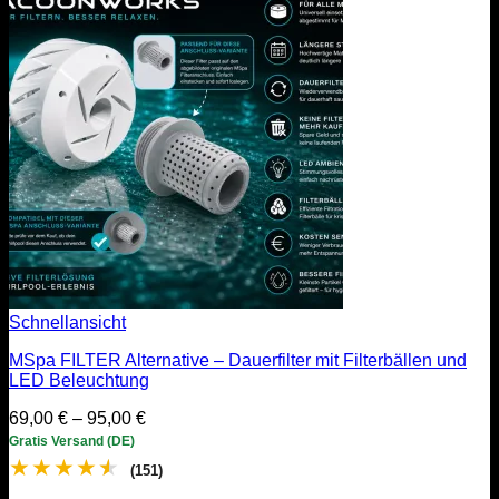
Schnellansicht
MSpa FILTER Alternative – Dauerfilter mit Filterbällen und
LED Beleuchtung
Preisspanne:
69,00
€
–
95,00
€
69,00 €
Gratis Versand (DE)
bis
★
★
★
★
★
(151)
95,00 €