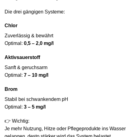
Die drei gängigen Systeme:
Chlor
Zuverlässig & bewährt
Optimal:
0,5 – 2,0 mg/l
Aktivsauerstoff
Sanft & geruchsarm
Optimal:
7 – 10 mg/l
Brom
Stabil bei schwankendem pH
Optimal:
3 – 5 mg/l
👉 Wichtig:
Je mehr Nutzung, Hitze oder Pflegeprodukte ins Wasser
gelangen, desto stärker wird das System belastet.