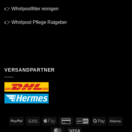
👉 Whirlpoolfilter reinigen
👉 Whirlpool Pflege Ratgeber
VERSANDPARTNER
PayPal
Bank
Apple
Credit
GiroPay
Google
Klarn
Transfer
Pay
Card
Pay
MasterCard
Visa