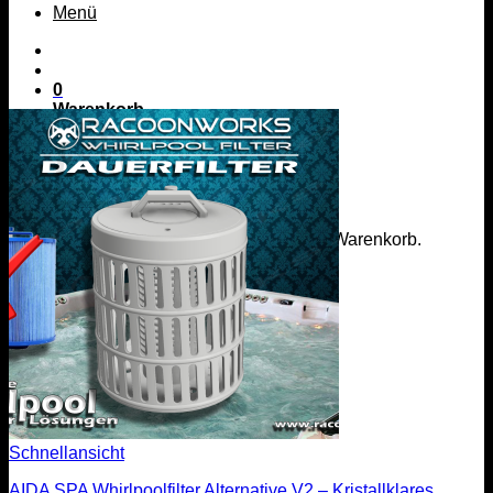
Menü
0
Warenkorb
Es befinden sich keine Produkte im Warenkorb.
Zurück zum Shop
Menü
Schnellansicht
AIDA SPA Whirlpoolfilter Alternative V2 – Kristallklares