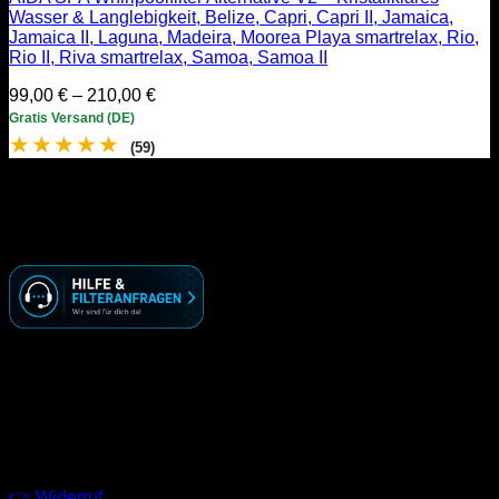
Wasser & Langlebigkeit, Belize, Capri, Capri II, Jamaica,
Jamaica II, Laguna, Madeira, Moorea Playa smartrelax, Rio,
Rio II, Riva smartrelax, Samoa, Samoa II
Preisspanne:
99,00
€
–
210,00
€
99,00 €
Gratis Versand (DE)
bis
★
★
★
★
★
(59)
210,00 €
KONTAKT
☏ ( 030 ) 74 69 70 09
🖂 info@racoonworks.de
GESCHÄFTSZEITEN
Montag – Freitag
09:00 – 18:00 Uhr
LINKS
👉 Widerruf