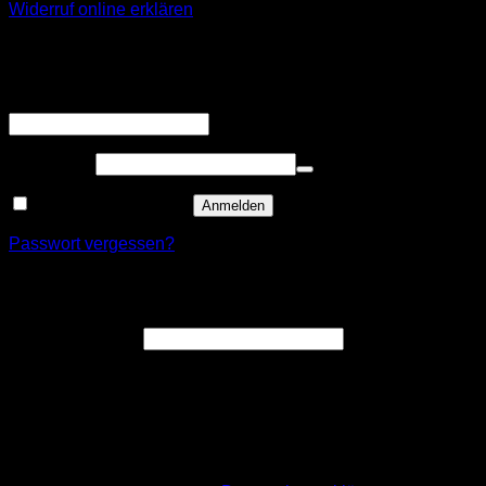
Widerruf online erklären
Anmelden
Erforderlich
Benutzername oder E-Mail-Adresse
*
Erforderlich
Passwort
*
Angemeldet bleiben
Anmelden
Passwort vergessen?
Registrieren
Erforderlich
E-Mail-Adresse
*
Ein Link zum Erstellen eines neuen Passworts wird an deine
E-Mail-Adresse gesendet.
Wir verwenden deine personenbezogenen Daten, um deine
Bestellung durchführen zu können, eine möglichst gute
Benutzererfahrung auf dieser Website zu ermöglichen. Für