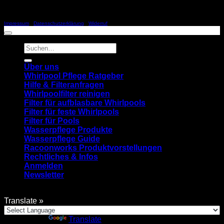
Copyright 2026 ©
SCHILLER & RACOONWORKS
Impressum
|
Datenschutzerklärung
|
Widerruf
Suchen
nach:
Über uns
Whirlpool Pflege Ratgeber
Hilfe & Filteranfragen
Whirlpoolfilter reinigen
Filter für aufblasbare Whirlpools
Filter für feste Whirlpools
Filter für Pools
Wasserpflege Produkte
Wasserpflege Guide
Racoonworks Produktvorstellungen
Rechtliches & Infos
Anmelden
Newsletter
Translate »
Powered by
Translate