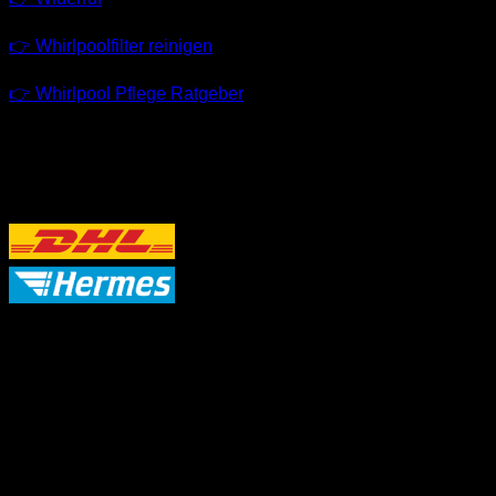
👉 Whirlpoolfilter reinigen
👉 Whirlpool Pflege Ratgeber
VERSANDPARTNER
P