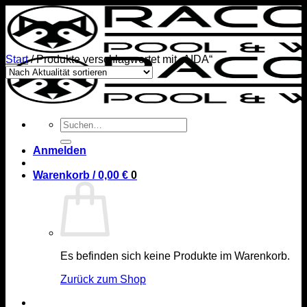
Zum
Inhalt
springen
Start
/
Produkte verschlagwortet mit „AIDA“
Suchen
nach:
Anmelden
Warenkorb /
0,00
€
0
Es befinden sich keine Produkte im Warenkorb.
Zurück zum Shop