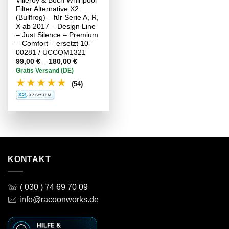
Villeroy & Boch Whirlpool
Filter Alternative X2
(Bullfrog) – für Serie A, R,
X ab 2017 – Design Line
– Just Silence – Premium
– Comfort – ersetzt 10-
00281 / UCCOM1321
Preisspanne:
99,00
€
–
180,00
€
99,00 €
Gratis Versand (DE)
bis
★
★
★
★
★
180,00 €
(54)
KONTAKT
☏ ( 030 ) 74 69 70 09
🖂 info@racoonworks.de