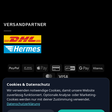
VERSANDPARTNER
PayPal
Bank
Apple
Credit
GiroPay
Google
Klarn
Transfer
Pay
Card
Pay
MasterCard
Visa
2
Cookies & Datenschutz
Copyright 2026 ©
SCHILLER & RACOONWORKS
Wir verwenden notwendige Cookies, damit unsere Website
Impressum
|
Datenschutzerklärung
|
Widerruf
zuverlässig funktioniert. Optionale Analyse- oder Marketing-
Cookies werden nur mit deiner Zustimmung verwendet.
Widerruf online erklären
Datenschutzerklärung