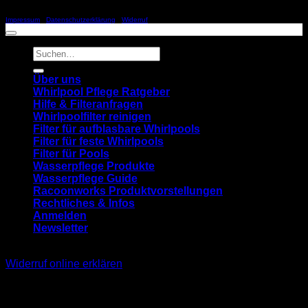
Copyright 2026 ©
SCHILLER & RACOONWORKS
Impressum
|
Datenschutzerklärung
|
Widerruf
Suchen
nach:
Über uns
Whirlpool Pflege Ratgeber
Hilfe & Filteranfragen
Whirlpoolfilter reinigen
Filter für aufblasbare Whirlpools
Filter für feste Whirlpools
Filter für Pools
Wasserpflege Produkte
Wasserpflege Guide
Racoonworks Produktvorstellungen
Rechtliches & Infos
Anmelden
Newsletter
Widerruf online erklären
Anmelden