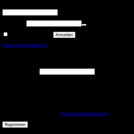
Erforderlich
Benutzername oder E-Mail-Adresse
*
Erforderlich
Passwort
*
Angemeldet bleiben
Anmelden
Passwort vergessen?
Registrieren
Erforderlich
E-Mail-Adresse
*
Ein Link zum Erstellen eines neuen Passworts wird an deine
E-Mail-Adresse gesendet.
Wir verwenden deine personenbezogenen Daten, um deine
Bestellung durchführen zu können, eine möglichst gute
Benutzererfahrung auf dieser Website zu ermöglichen. Für
mehr Infos besuche unsere
Datenschutzerklärung
.
Registrieren