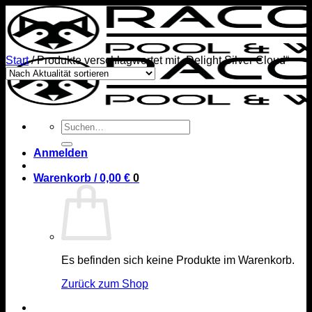
Zum
Inhalt
springen
Start
/
Produkte verschlagwortet mit „Delight Silver Cloud“
Suchen
nach:
Anmelden
Warenkorb /
0,00
€
0
Es befinden sich keine Produkte im Warenkorb.
Zurück zum Shop