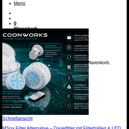
Menü
0
Warenkorb
Es befinden sich keine Produkte im Warenkorb.
Zurück zum Shop
Menü
Schnellansicht
MSpa Filter Alternative – Dauerfilter mit Filterbällen & LED