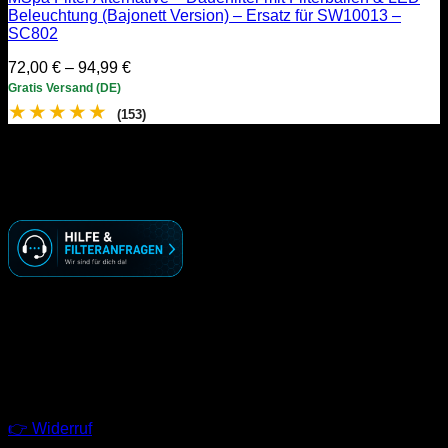
Beleuchtung (Bajonett Version) – Ersatz für SW10013 –
SC802
Preisspanne:
72,00
€
–
94,99
€
72,00 €
Gratis Versand (DE)
bis
★
★
★
★
★
(153)
94,99 €
KONTAKT
☏ ( 030 ) 74 69 70 09
🖂 info@racoonworks.de
GESCHÄFTSZEITEN
Montag – Freitag
09:00 – 18:00 Uhr
LINKS
👉 Widerruf