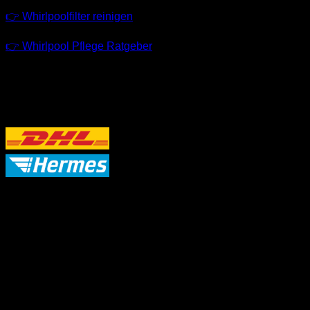
👉 Whirlpoolfilter reinigen
👉 Whirlpool Pflege Ratgeber
VERSANDPARTNER
P