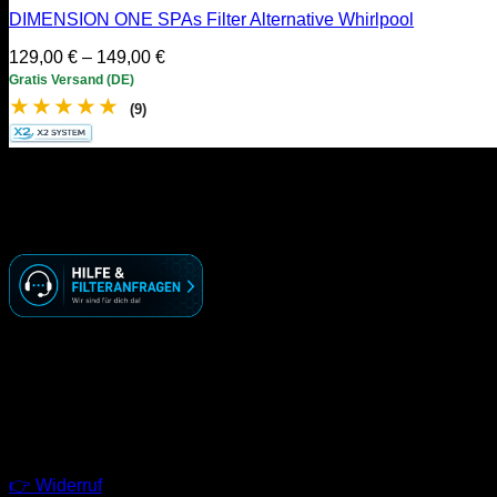
DIMENSION ONE SPAs Filter Alternative Whirlpool
Preisspanne:
129,00
€
–
149,00
€
129,00 €
Gratis Versand (DE)
bis
★
★
★
★
★
(9)
149,00 €
KONTAKT
☏ ( 030 ) 74 69 70 09
🖂 info@racoonworks.de
GESCHÄFTSZEITEN
Montag – Freitag
09:00 – 18:00 Uhr
LINKS
👉 Widerruf