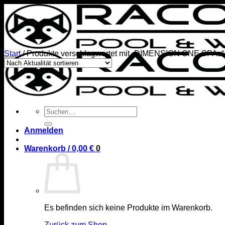
Zum
Inhalt
springen
Start
/
Produkte verschlagwortet mit „DIMENSION ONE SPAs“
Suchen
nach:
Anmelden
Warenkorb /
0,00
€
0
Es befinden sich keine Produkte im Warenkorb.
Zurück zum Shop