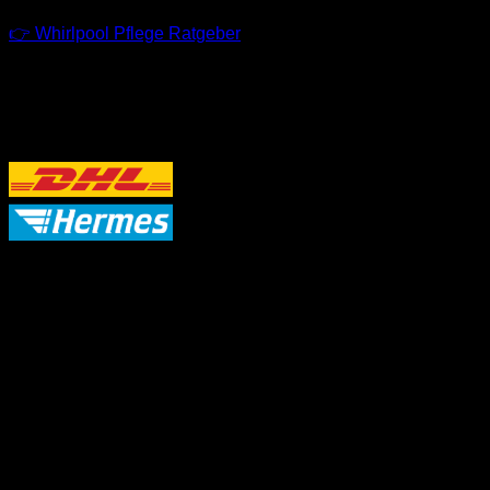
👉 Whirlpool Pflege Ratgeber
VERSANDPARTNER
P