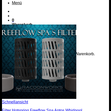
Menü
0
Warenkorb
Es befinden sich keine Produkte im Warenkorb.
Zurück zum Shop
Menü
Schnellansicht
Filter Hotspring Freeflow Spa Aptos Whirlpool