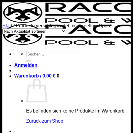
Zum
Inhalt
springen
Start
/
Produkte verschlagwortet mit „Freeflow Spas“
Suchen
nach:
Anmelden
Warenkorb /
0,00
€
0
Es befinden sich keine Produkte im Warenkorb.
Zurück zum Shop