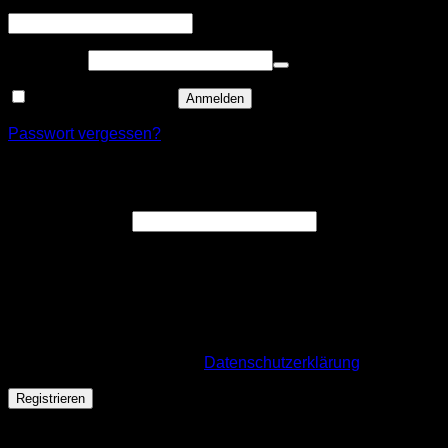
Erforderlich
Benutzername oder E-Mail-Adresse
*
Erforderlich
Passwort
*
Angemeldet bleiben
Anmelden
Passwort vergessen?
Registrieren
Erforderlich
E-Mail-Adresse
*
Ein Link zum Erstellen eines neuen Passworts wird an deine
E-Mail-Adresse gesendet.
Wir verwenden deine personenbezogenen Daten, um deine
Bestellung durchführen zu können, eine möglichst gute
Benutzererfahrung auf dieser Website zu ermöglichen. Für
mehr Infos besuche unsere
Datenschutzerklärung
.
Registrieren