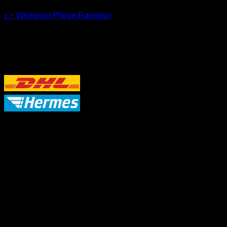
👉 Whirlpool Pflege Ratgeber
VERSANDPARTNER
P