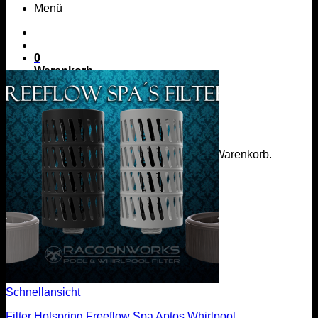
Menü
0
Warenkorb
Es befinden sich keine Produkte im Warenkorb.
Zurück zum Shop
Menü
Schnellansicht
Filter Hotspring Freeflow Spa Aptos Whirlpool