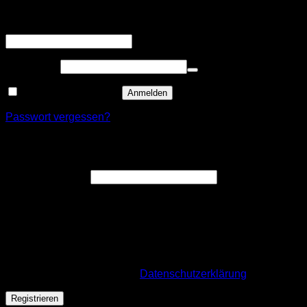
Erforderlich
Benutzername oder E-Mail-Adresse
*
Erforderlich
Passwort
*
Angemeldet bleiben
Anmelden
Passwort vergessen?
Registrieren
Erforderlich
E-Mail-Adresse
*
Ein Link zum Erstellen eines neuen Passworts wird an deine
E-Mail-Adresse gesendet.
Wir verwenden deine personenbezogenen Daten, um deine
Bestellung durchführen zu können, eine möglichst gute
Benutzererfahrung auf dieser Website zu ermöglichen. Für
mehr Infos besuche unsere
Datenschutzerklärung
.
Registrieren