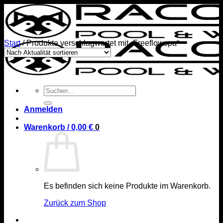
Zum
Inhalt
springen
Start
/
Produkte verschlagwortet mit „Freeflowspa“
Suchen
nach:
Anmelden
Warenkorb /
0,00
€
0
Es befinden sich keine Produkte im Warenkorb.
Zurück zum Shop