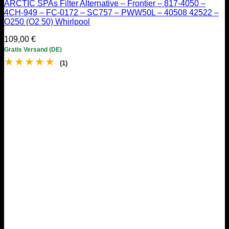
ARCTIC SPAs Filter Alternative – Frontier – 817-4050 –
4CH-949 – FC-0172 – SC757 – PWW50L – 40508 42522 –
O250 (O2 50) Whirlpool
109,00
€
Gratis Versand (DE)
★
★
★
★
★
(1)