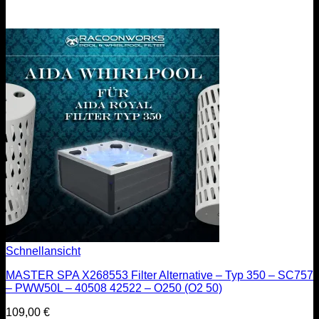
Schnellansicht
MASTER SPA X268553 Filter Alternative – Typ 350 – SC757
– PWW50L – 40508 42522 – O250 (O2 50)
109,00
€