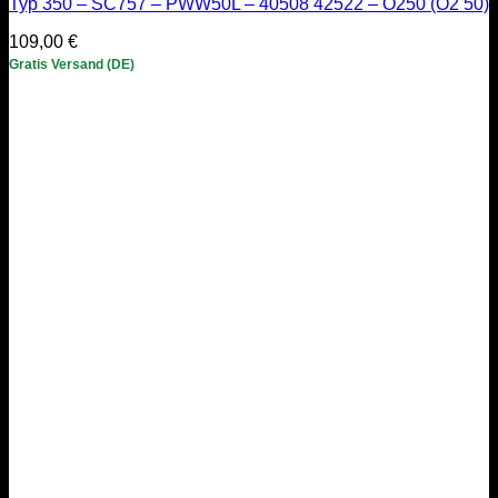
Typ 350 – SC757 – PWW50L – 40508 42522 – O250 (O2 50)
109,00
€
Gratis Versand (DE)