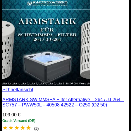
Schnellansicht
ARMSTARK SWIMMSPA Filter Alternative – 264 / JJ-264 –
SC757 – PWW50L – 40508 42522 – O250 (O2 50)
109,00
€
Gratis Versand (DE)
★
★
★
★
★
(3)