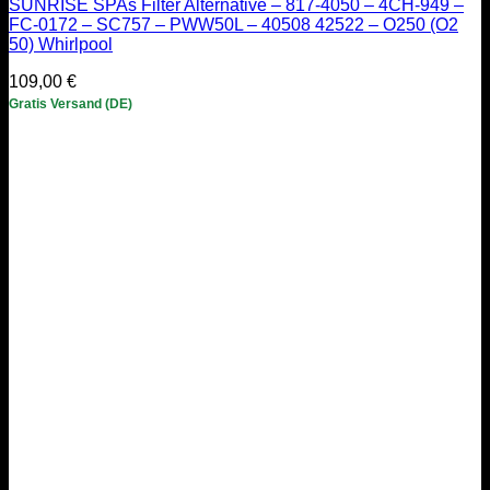
SUNRISE SPAs Filter Alternative – 817-4050 – 4CH-949 –
FC-0172 – SC757 – PWW50L – 40508 42522 – O250 (O2
50) Whirlpool
109,00
€
Gratis Versand (DE)