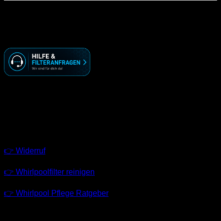
KONTAKT
☏ ( 030 ) 74 69 70 09
🖂 info@racoonworks.de
GESCHÄFTSZEITEN
Montag – Freitag
09:00 – 18:00 Uhr
LINKS
👉 Widerruf
👉 Whirlpoolfilter reinigen
👉 Whirlpool Pflege Ratgeber