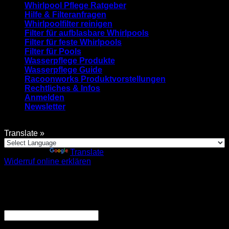
Whirlpool Pflege Ratgeber
Hilfe & Filteranfragen
Whirlpoolfilter reinigen
Filter für aufblasbare Whirlpools
Filter für feste Whirlpools
Filter für Pools
Wasserpflege Produkte
Wasserpflege Guide
Racoonworks Produktvorstellungen
Rechtliches & Infos
Anmelden
Newsletter
Translate »
Powered by
Translate
Widerruf online erklären
Anmelden
Erforderlich
Benutzername oder E-Mail-Adresse
*