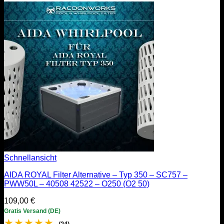
Schnellansicht
AIDA ROYAL Filter Alternative – Typ 350 – SC757 –
PWW50L – 40508 42522 – O250 (O2 50)
109,00
€
Gratis Versand (DE)
★
★
★
★
★