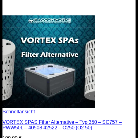
Schnellansicht
VORTEX SPAS Filter Alternative – Typ 350 – SC757 –
PWW50L – 40508 42522 – O250 (O2 50)