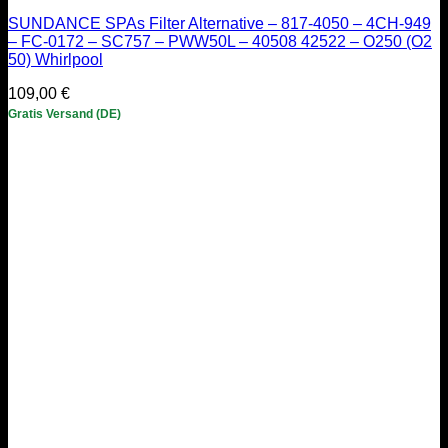
SUNDANCE SPAs Filter Alternative – 817-4050 – 4CH-949
– FC-0172 – SC757 – PWW50L – 40508 42522 – O250 (O2
50) Whirlpool
109,00
€
Gratis Versand (DE)