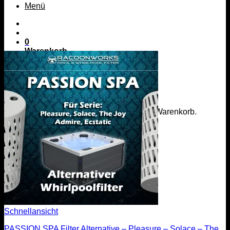
Menü
0
Warenkorb
Es befinden sich keine Produkte im Warenkorb.
Zurück zum Shop
Menü
Schnellansicht
PASSION SPA Filter Alternative – Pleasure – Solace – The