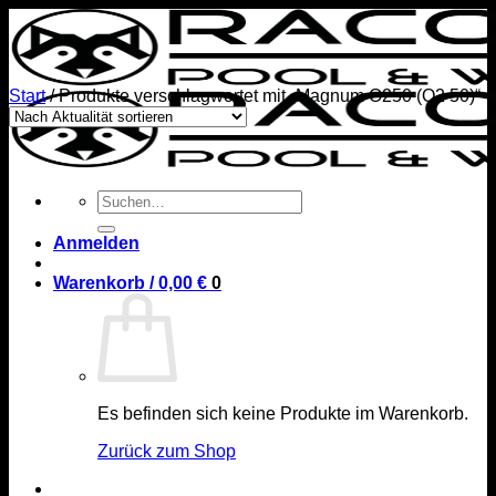
Zum
Inhalt
springen
Start
/
Produkte verschlagwortet mit „Magnum O250 (O2 50)“
Suchen
nach:
Anmelden
Warenkorb /
0,00
€
0
Es befinden sich keine Produkte im Warenkorb.
Zurück zum Shop