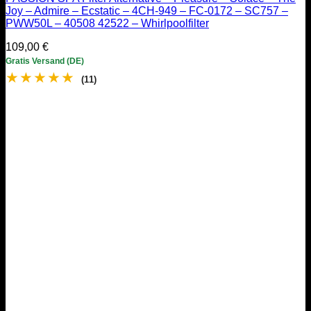
Joy – Admire – Ecstatic – 4CH-949 – FC-0172 – SC757 –
PWW50L – 40508 42522 – Whirlpoolfilter
109,00
€
Gratis Versand (DE)
★
★
★
★
★
(11)