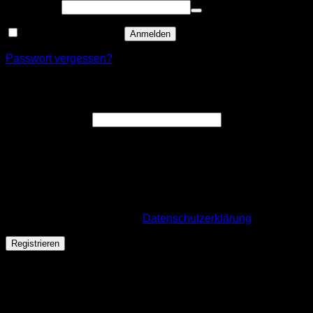
Erforderlich
Passwort
*
Angemeldet bleiben
Anmelden
Passwort vergessen?
Registrieren
Erforderlich
E-Mail-Adresse
*
Ein Link zum Erstellen eines neuen Passworts wird an deine
E-Mail-Adresse gesendet.
Wir verwenden deine personenbezogenen Daten, um deine
Bestellung durchführen zu können, eine möglichst gute
Benutzererfahrung auf dieser Website zu ermöglichen. Für
mehr Infos besuche unsere
Datenschutzerklärung
.
Registrieren