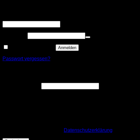
Anmelden
Erforderlich
Benutzername oder E-Mail-Adresse
*
Erforderlich
Passwort
*
Angemeldet bleiben
Anmelden
Passwort vergessen?
Registrieren
Erforderlich
E-Mail-Adresse
*
Ein Link zum Erstellen eines neuen Passworts wird an deine
E-Mail-Adresse gesendet.
Wir verwenden deine personenbezogenen Daten, um deine
Bestellung durchführen zu können, eine möglichst gute
Benutzererfahrung auf dieser Website zu ermöglichen. Für
mehr Infos besuche unsere
Datenschutzerklärung
.