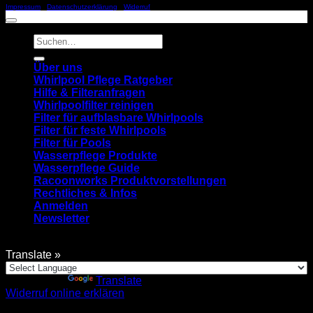
Impressum
|
Datenschutzerklärung
|
Widerruf
Suchen
nach:
Über uns
Whirlpool Pflege Ratgeber
Hilfe & Filteranfragen
Whirlpoolfilter reinigen
Filter für aufblasbare Whirlpools
Filter für feste Whirlpools
Filter für Pools
Wasserpflege Produkte
Wasserpflege Guide
Racoonworks Produktvorstellungen
Rechtliches & Infos
Anmelden
Newsletter
Translate »
Powered by
Translate
Widerruf online erklären