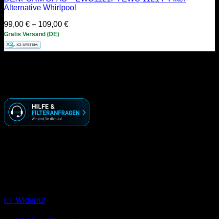
Alternative Whirlpool
Preisspanne:
99,00
€
–
109,00
€
99,00 €
Gratis Versand (DE)
bis
109,00 €
KONTAKT
☏ ( 030 ) 74 69 70 09
🖂 info@racoonworks.de
GESCHÄFTSZEITEN
Montag – Freitag
09:00 – 18:00 Uhr
LINKS
👉 Widerruf