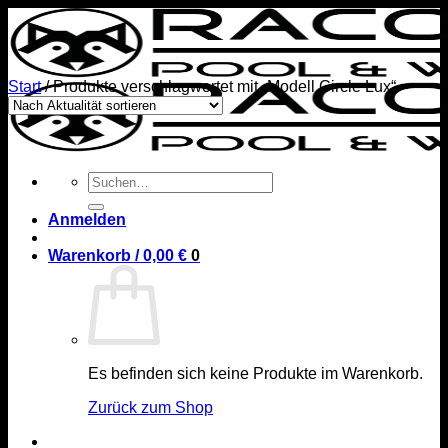
Zum
Inhalt
springen
Start
/
Produkte verschlagwortet mit „Modell Circle Lux“
Suchen
nach:
Anmelden
Warenkorb /
0,00
€
0
Es befinden sich keine Produkte im Warenkorb.
Zurück zum Shop