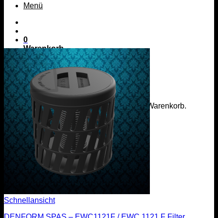
Menü
0
Warenkorb
Es befinden sich keine Produkte im Warenkorb.
Zurück zum Shop
Menü
Schnellansicht
DENFORM SPAS – EWC1121F / EWC 1121 F Filter