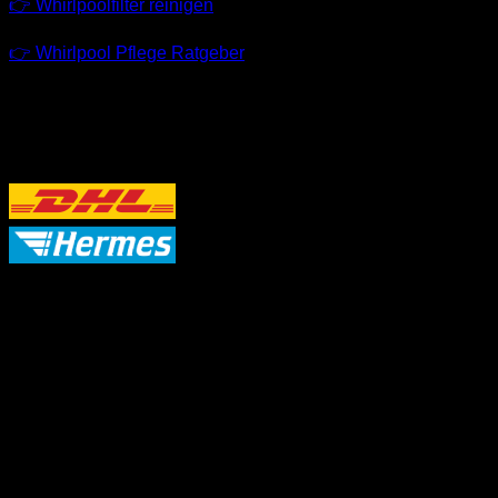
👉 Whirlpoolfilter reinigen
👉 Whirlpool Pflege Ratgeber
VERSANDPARTNER
P