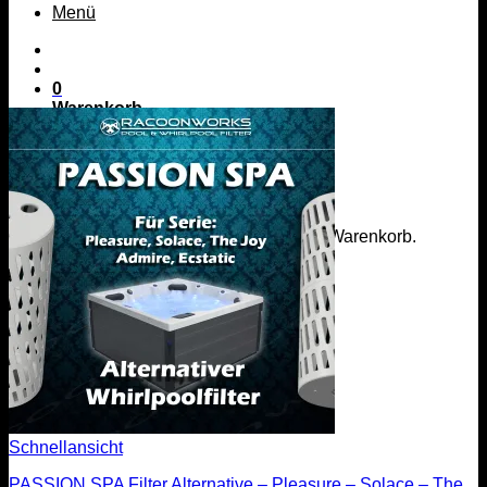
Menü
0
Warenkorb
Es befinden sich keine Produkte im Warenkorb.
Zurück zum Shop
Menü
Schnellansicht
PASSION SPA Filter Alternative – Pleasure – Solace – The