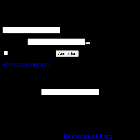
Anmelden
Erforderlich
Benutzername oder E-Mail-Adresse
*
Erforderlich
Passwort
*
Angemeldet bleiben
Anmelden
Passwort vergessen?
Registrieren
Erforderlich
E-Mail-Adresse
*
Ein Link zum Erstellen eines neuen Passworts wird an deine
E-Mail-Adresse gesendet.
Wir verwenden deine personenbezogenen Daten, um deine
Bestellung durchführen zu können, eine möglichst gute
Benutzererfahrung auf dieser Website zu ermöglichen. Für
mehr Infos besuche unsere
Datenschutzerklärung
.