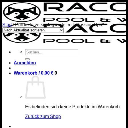
Zum
Inhalt
springen
Start
/
Produkte verschlagwortet mit „Passion Spa“
Suchen
nach:
Anmelden
Warenkorb /
0,00
€
0
Es befinden sich keine Produkte im Warenkorb.
Zurück zum Shop