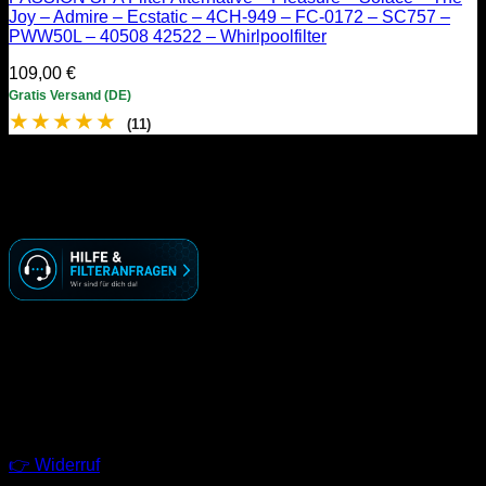
Joy – Admire – Ecstatic – 4CH-949 – FC-0172 – SC757 –
PWW50L – 40508 42522 – Whirlpoolfilter
109,00
€
Gratis Versand (DE)
★
★
★
★
★
(11)
KONTAKT
☏ ( 030 ) 74 69 70 09
🖂 info@racoonworks.de
GESCHÄFTSZEITEN
Montag – Freitag
09:00 – 18:00 Uhr
LINKS
👉 Widerruf