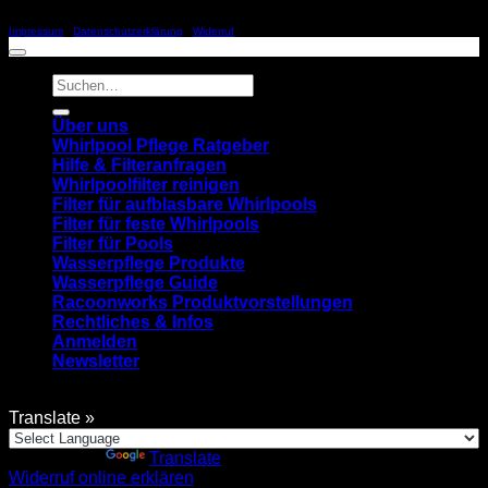
Copyright 2026 ©
SCHILLER & RACOONWORKS
Impressum
|
Datenschutzerklärung
|
Widerruf
Suchen
nach:
Über uns
Whirlpool Pflege Ratgeber
Hilfe & Filteranfragen
Whirlpoolfilter reinigen
Filter für aufblasbare Whirlpools
Filter für feste Whirlpools
Filter für Pools
Wasserpflege Produkte
Wasserpflege Guide
Racoonworks Produktvorstellungen
Rechtliches & Infos
Anmelden
Newsletter
Translate »
Powered by
Translate
Widerruf online erklären