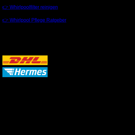
👉 Whirlpoolfilter reinigen
👉 Whirlpool Pflege Ratgeber
VERSANDPARTNER
P