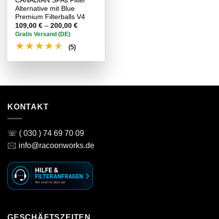
CANADIAN SPAs Filter
Alternative mit Blue
Premium Filterballs V4
Preisspanne:
109,00
€
–
200,00
€
109,00 €
Gratis Versand (DE)
bis
★
★
★
★
★
200,00 €
(5)
KONTAKT
☏ ( 030 ) 74 69 70 09
🖂 info@racoonworks.de
GESCHÄFTSZEITEN