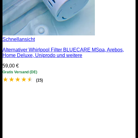
Schnellansicht
Alternativer Whirlpool Filter BLUECARE MSpa, Arebos,
Home Deluxe, Uniprodo und weitere
59,00
€
Gratis Versand (DE)
★
★
★
★
★
(15)