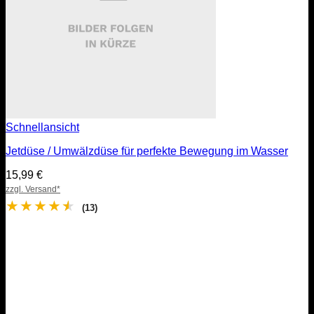
Schnellansicht
Jetdüse / Umwälzdüse für perfekte Bewegung im Wasser
15,99
€
zzgl. Versand*
★
★
★
★
★
(13)