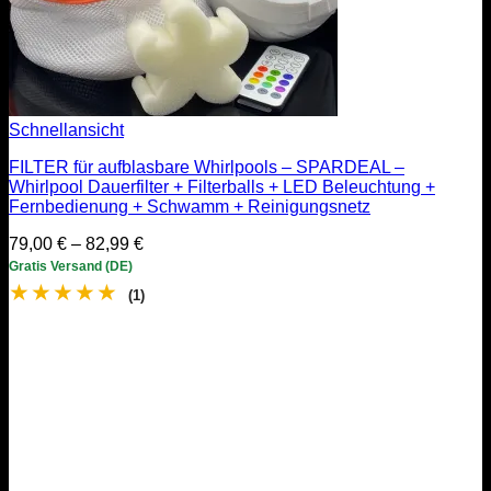
Schnellansicht
FILTER für aufblasbare Whirlpools – SPARDEAL –
Whirlpool Dauerfilter + Filterballs + LED Beleuchtung +
Fernbedienung + Schwamm + Reinigungsnetz
Preisspanne:
79,00
€
–
82,99
€
79,00 €
Gratis Versand (DE)
bis
★
★
★
★
★
(1)
82,99 €