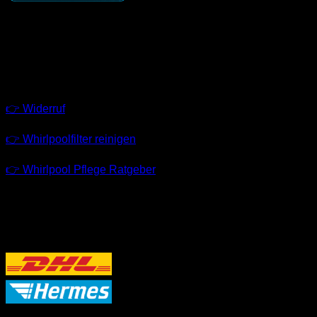
GESCHÄFTSZEITEN
Montag – Freitag
09:00 – 18:00 Uhr
LINKS
👉 Widerruf
👉 Whirlpoolfilter reinigen
👉 Whirlpool Pflege Ratgeber
VERSANDPARTNER
P