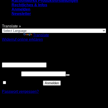
Racoonworks Produktvorstellungen
Rechtliches & Infos
Anmelden
Newsletter
Translate »
Powered by
Translate
Widerruf online erklären
Anmelden
Erforderlich
Benutzername oder E-Mail-Adresse
*
Erforderlich
Passwort
*
Angemeldet bleiben
Anmelden
Passwort vergessen?
Registrieren