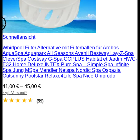
Schnellansicht
Whirlpool Filter Alternative mit Filterbällen für Arebos
AquaSpa Aquaparx All Seasons Avenli Bestway Lay-Z-Spa
CleverSpa Costway G-Spa GOPLUS Habitat et Jardin HWC-
E32 Home Deluxe INTEX Pure Spa – Simple Spa Infinite
Spa Jung MSpa Mendler Netspa Nordic Spa Ospazia
Outsunny Poolstar Relaxe4Life Spa Nice Uniprodo
Preisspanne:
41,00
€
–
45,00
€
41,00 €
zzgl. Versand*
bis
★
★
★
★
★
(59)
45,00 €