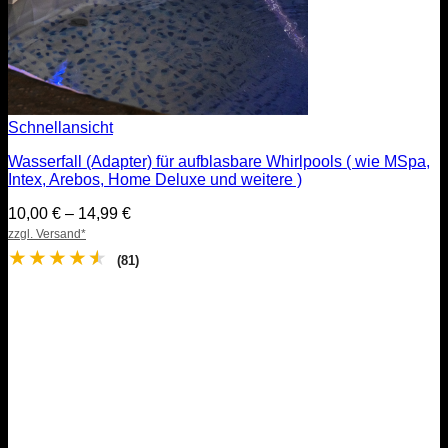
Schnellansicht
Wasserfall (Adapter) für aufblasbare Whirlpools ( wie MSpa,
Intex, Arebos, Home Deluxe und weitere )
Preisspanne:
10,00
€
–
14,99
€
10,00 €
zzgl. Versand*
bis
★
★
★
★
★
(81)
14,99 €