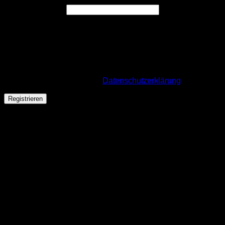
Erforderlich
E-Mail-Adresse
*
Ein Link zum Erstellen eines neuen Passworts wird an deine
E-Mail-Adresse gesendet.
Wir verwenden deine personenbezogenen Daten, um deine
Bestellung durchführen zu können, eine möglichst gute
Benutzererfahrung auf dieser Website zu ermöglichen. Für
mehr Infos besuche unsere
Datenschutzerklärung
.
Registrieren