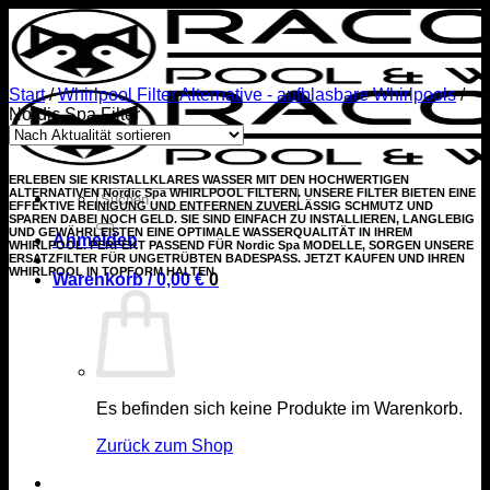
Zum
Inhalt
springen
Start
/
Whirlpool Filter Alternative - aufblasbare Whirlpools
/
Nordic Spa Filter
ERLEBEN SIE KRISTALLKLARES WASSER MIT DEN HOCHWERTIGEN
ALTERNATIVEN Nordic Spa WHIRLPOOL FILTERN. UNSERE FILTER BIETEN EINE
Suchen
EFFEKTIVE REINIGUNG UND ENTFERNEN ZUVERLÄSSIG SCHMUTZ UND
nach:
SPAREN DABEI NOCH GELD. SIE SIND EINFACH ZU INSTALLIEREN, LANGLEBIG
UND GEWÄHRLEISTEN EINE OPTIMALE WASSERQUALITÄT IN IHREM
Anmelden
WHIRLPOOL. PERFEKT PASSEND FÜR Nordic Spa MODELLE, SORGEN UNSERE
ERSATZFILTER FÜR UNGETRÜBTEN BADESPASS. JETZT KAUFEN UND IHREN
WHIRLPOOL IN TOPFORM HALTEN
Warenkorb /
0,00
€
0
Es befinden sich keine Produkte im Warenkorb.
Zurück zum Shop