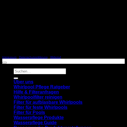
Copyright 2026 ©
SCHILLER & RACOONWORKS
Impressum
|
Datenschutzerklärung
|
Widerruf
Suchen
nach:
Über uns
Whirlpool Pflege Ratgeber
Hilfe & Filteranfragen
Whirlpoolfilter reinigen
Filter für aufblasbare Whirlpools
Filter für feste Whirlpools
Filter für Pools
Wasserpflege Produkte
Wasserpflege Guide