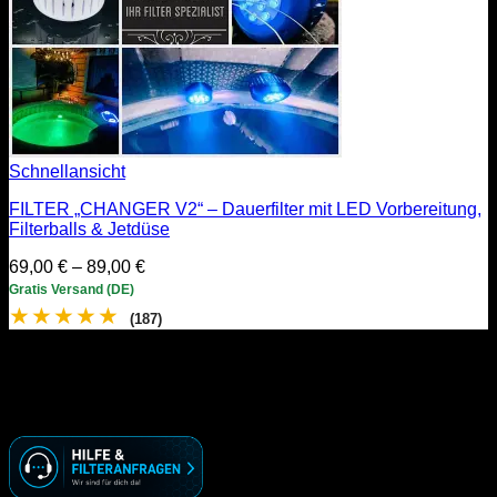
Schnellansicht
FILTER „CHANGER V2“ – Dauerfilter mit LED Vorbereitung,
Filterballs & Jetdüse
Preisspanne:
69,00
€
–
89,00
€
69,00 €
Gratis Versand (DE)
bis
★
★
★
★
★
(187)
89,00 €
KONTAKT
☏ ( 030 ) 74 69 70 09
🖂 info@racoonworks.de