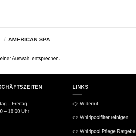
)
/
AMERICAN SPA
deiner Auswahl entsprechen.
SCHÄFTSZEITEN
LINKS
ag – Freitag
👉 Widerruf
0 – 18:00 Uhr
👉 Whirlpoolfilter reinigen
👉 Whirlpool Pflege Ratgebe