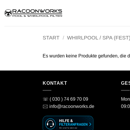
Zum
Inhalt
springen
START
/
WHIRLPOOL / SPA (FEST
Es wurden keine Produkte gefunden, die 
KONTAKT
GE
☏ ( 030 ) 74 69 70 09
Mont
🖂 info@racoonworks.de
09:0