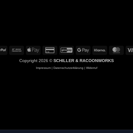
PayPal
Bank
Apple
Credit
GiroPay
Google
Klarna
Mast
Transfer
Pay
Card
Pay
Copyright 2026 ©
SCHILLER & RACOONWORKS
2
Impressum
|
Datenschutzerklärung
|
Widerruf